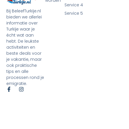
worden
Service 4
Bij BeleefTurkije.nl
Service 5
bieden we allerlei
informatie over
Turkije waar je
écht wat aan
hebt. De leukste
activiteiten en
beste deals voor
je vakantie, maar
ook praktische
tips en alle
processen rond je
emigratie.
©2026 Alle rechten voorbehouden