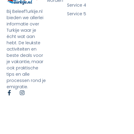
worden
Service 4
Bij BeleefTurkije.nl
Service 5
bieden we allerlei
informatie over
Turkije waar je
écht wat aan
hebt. De leukste
activiteiten en
beste deals voor
je vakantie, maar
ook praktische
tips en alle
processen rond je
emigratie.
©2026 Alle rechten voorbehouden