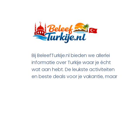
Bij BeleefTurkije.nl bieden we allerlei
informatie over Turkije waar je écht
wat aan hebt. De leukste activiteiten
en beste deals voor je vakantie, maar
ook praktische tips en alle processen
rond je emigratie.