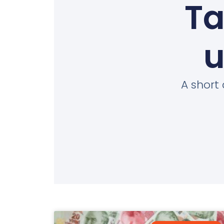
Ta
u
A short 