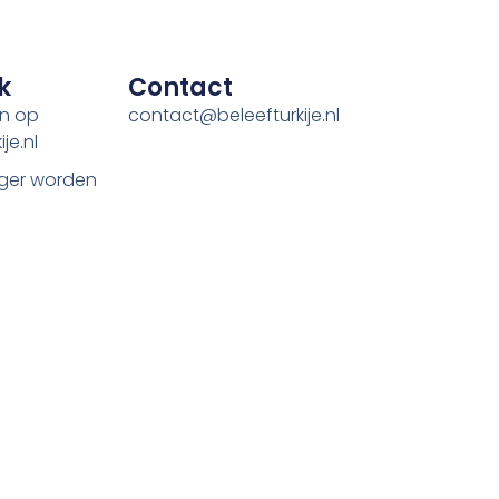
k
Contact
en op
contact@beleefturkije.nl
je.nl
ger worden