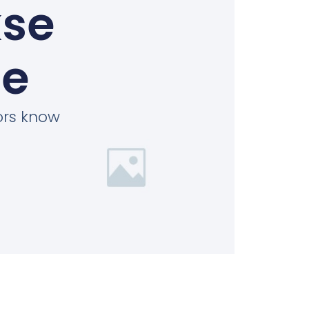
kse
je
tors know