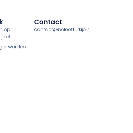
k
Contact
en op
contact@beleefturkije.nl
je.nl
ger worden