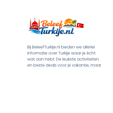
Bij BeleefTurkije.nl bieden we allerlei
informatie over Turkije waar je écht
wat aan hebt. De leukste activiteiten
en beste deals voor je vakantie, maar
ook praktische tips en alle processen
rond je emigratie.