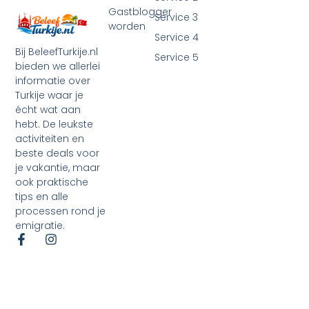
Gastblogger
Service 3
worden
Service 4
Bij BeleefTurkije.nl
Service 5
bieden we allerlei
informatie over
Turkije waar je
écht wat aan
hebt. De leukste
activiteiten en
beste deals voor
je vakantie, maar
ook praktische
tips en alle
processen rond je
emigratie.