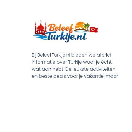
Bij BeleefTurkije.nl bieden we allerlei
informatie over Turkije waar je écht
wat aan hebt. De leukste activiteiten
en beste deals voor je vakantie, maar
ook praktische tips en alle processen
rond je emigratie.