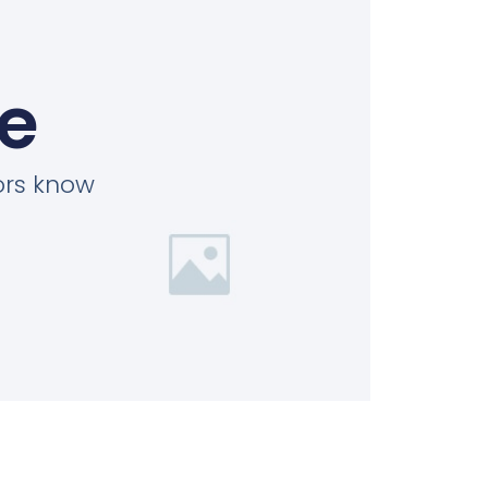
ie
tors know