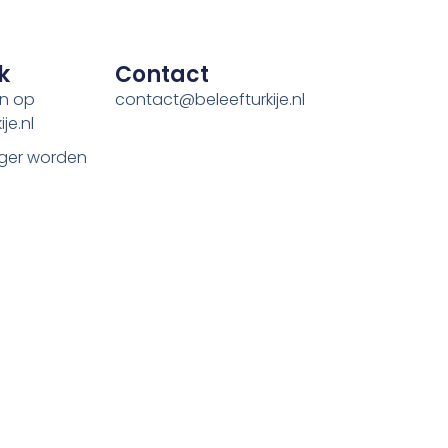
k
Contact
en op
contact@beleefturkije.nl
je.nl
ger worden