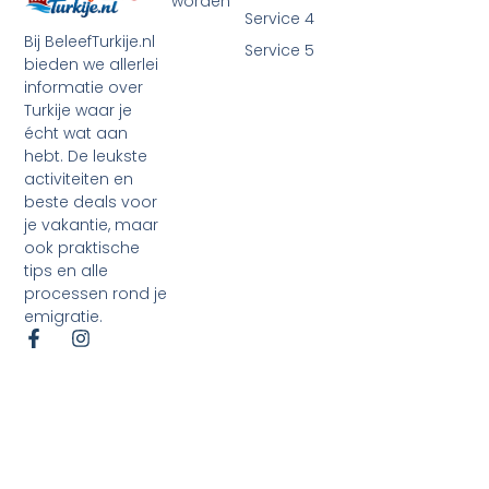
worden
Service 4
Bij BeleefTurkije.nl
Service 5
bieden we allerlei
informatie over
Turkije waar je
écht wat aan
hebt. De leukste
activiteiten en
beste deals voor
je vakantie, maar
ook praktische
tips en alle
processen rond je
emigratie.
©2026 Alle rechten voorbehouden