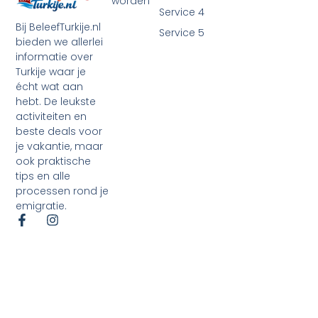
worden
Service 4
Bij BeleefTurkije.nl
Service 5
bieden we allerlei
informatie over
Turkije waar je
écht wat aan
hebt. De leukste
activiteiten en
beste deals voor
je vakantie, maar
ook praktische
tips en alle
processen rond je
emigratie.
©2026 Alle rechten voorbehouden