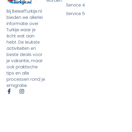
worden
Service 4
Bij BeleefTurkije.nl
Service 5
bieden we allerlei
informatie over
Turkije waar je
écht wat aan
hebt. De leukste
activiteiten en
beste deals voor
je vakantie, maar
ook praktische
tips en alle
processen rond je
emigratie.
©2026 Alle rechten voorbehouden