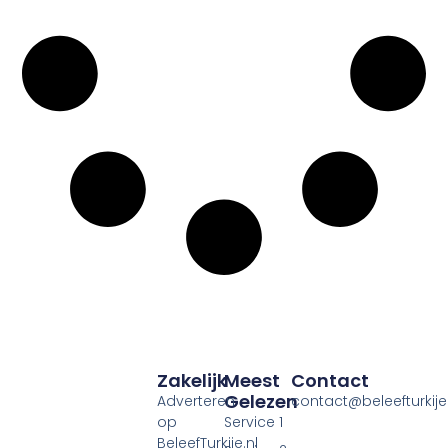
Zakelijk
Meest
Contact
Gelezen
Adverteren
contact@beleefturkije.
op
Service 1
BeleefTurkije.nl