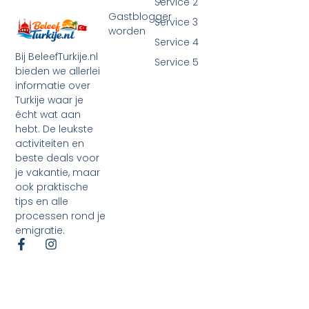
Service 2
Gastblogger
Service 3
worden
Service 4
Bij BeleefTurkije.nl
Service 5
bieden we allerlei
informatie over
Turkije waar je
écht wat aan
hebt. De leukste
activiteiten en
beste deals voor
je vakantie, maar
ook praktische
tips en alle
processen rond je
emigratie.