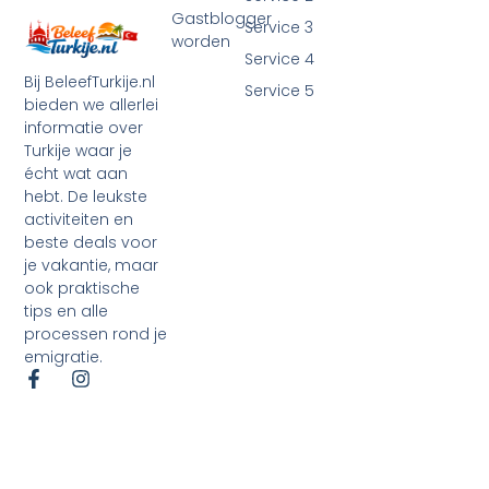
Gastblogger
Service 3
worden
Service 4
Bij BeleefTurkije.nl
Service 5
bieden we allerlei
informatie over
Turkije waar je
écht wat aan
hebt. De leukste
activiteiten en
beste deals voor
je vakantie, maar
ook praktische
tips en alle
processen rond je
emigratie.