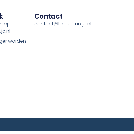
k
Contact
en op
contact@beleefturkije.nl
je.nl
ger worden