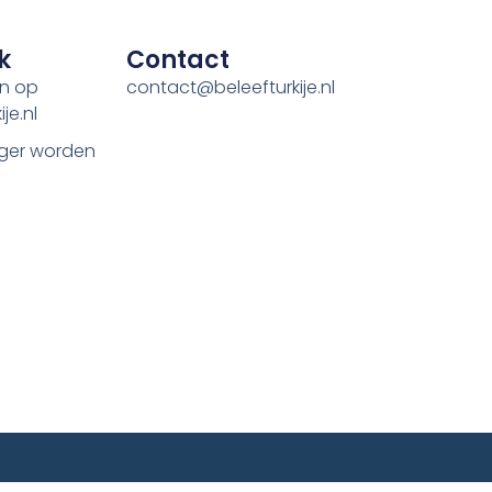
k
Contact
en op
contact@beleefturkije.nl
je.nl
ger worden