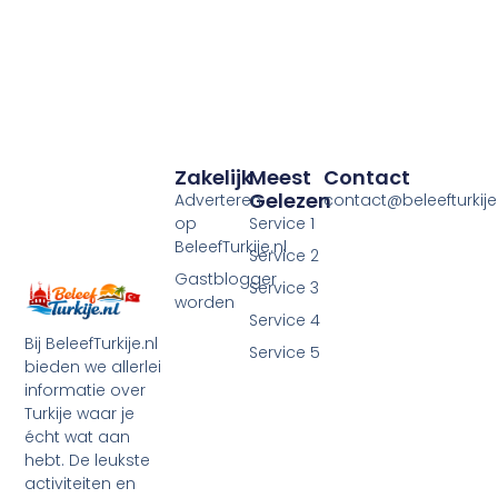
Zakelijk
Meest
Contact
Gelezen
Adverteren
contact@beleefturkije.
op
Service 1
BeleefTurkije.nl
Service 2
Gastblogger
Service 3
worden
Service 4
Bij BeleefTurkije.nl
Service 5
bieden we allerlei
informatie over
Turkije waar je
écht wat aan
hebt. De leukste
activiteiten en