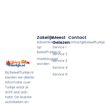
Zakelijk
Meest
Contact
Gelezen
Adverteren
contact@beleefturkije.
op
Service 1
BeleefTurkije.nl
Service 2
Gastblogger
Service 3
worden
Service 4
Bij BeleefTurkije.nl
Service 5
bieden we allerlei
informatie over
Turkije waar je
écht wat aan
hebt. De leukste
activiteiten en