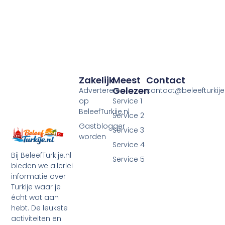
Zakelijk
Meest
Contact
Gelezen
Adverteren
contact@beleefturkije.
op
Service 1
BeleefTurkije.nl
Service 2
Gastblogger
Service 3
worden
Service 4
Bij BeleefTurkije.nl
Service 5
bieden we allerlei
informatie over
Turkije waar je
écht wat aan
hebt. De leukste
activiteiten en