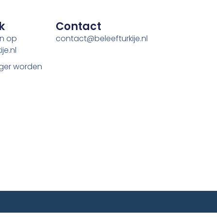
k
Contact
en op
contact@beleefturkije.nl
je.nl
ger worden