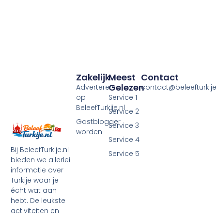
Zakelijk
Meest
Contact
Gelezen
Adverteren
contact@beleefturkije.
op
Service 1
BeleefTurkije.nl
Service 2
Gastblogger
Service 3
worden
Service 4
Bij BeleefTurkije.nl
Service 5
bieden we allerlei
informatie over
Turkije waar je
écht wat aan
hebt. De leukste
activiteiten en