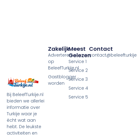
Zakelijk
Meest
Contact
Gelezen
Adverteren
contact@beleefturkije.
op
Service 1
BeleefTurkije.nl
Service 2
Gastblogger
Service 3
worden
Service 4
Bij BeleefTurkije.nl
Service 5
bieden we allerlei
informatie over
Turkije waar je
écht wat aan
hebt. De leukste
activiteiten en