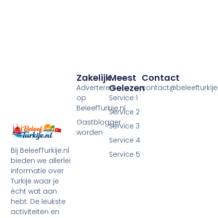
Zakelijk
Meest
Contact
Gelezen
Adverteren
contact@beleefturkije.
op
Service 1
BeleefTurkije.nl
Service 2
Gastblogger
Service 3
worden
Service 4
Bij BeleefTurkije.nl
Service 5
bieden we allerlei
informatie over
Turkije waar je
écht wat aan
hebt. De leukste
activiteiten en