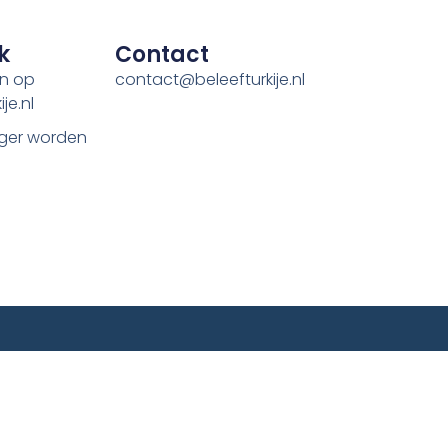
k
Contact
en op
contact@beleefturkije.nl
je.nl
ger worden