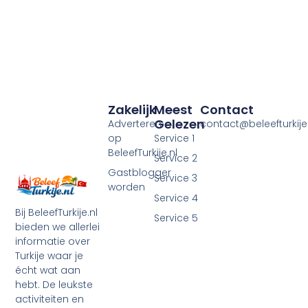
Zakelijk
Meest
Contact
Gelezen
Adverteren
contact@beleefturkije.
op
Service 1
BeleefTurkije.nl
Service 2
Gastblogger
Service 3
worden
Service 4
Bij BeleefTurkije.nl
Service 5
bieden we allerlei
informatie over
Turkije waar je
écht wat aan
hebt. De leukste
activiteiten en