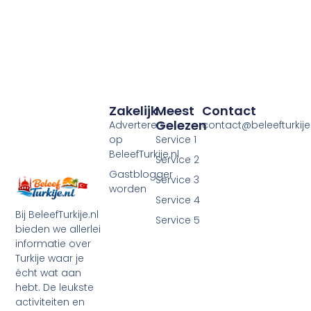
Zakelijk
Meest
Contact
Gelezen
Adverteren
contact@beleefturkije.
op
Service 1
BeleefTurkije.nl
Service 2
Gastblogger
Service 3
worden
Service 4
Bij BeleefTurkije.nl
Service 5
bieden we allerlei
informatie over
Turkije waar je
écht wat aan
hebt. De leukste
activiteiten en