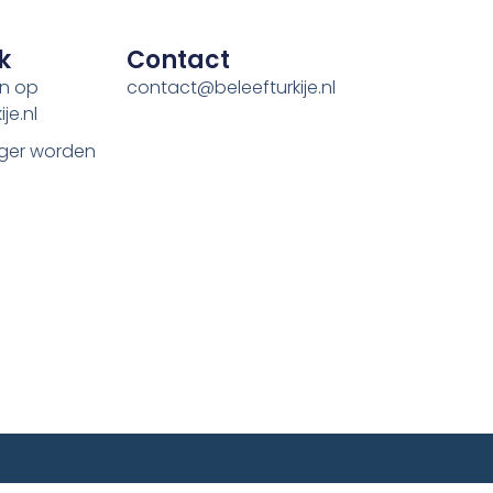
k
Contact
en op
contact@beleefturkije.nl
je.nl
ger worden