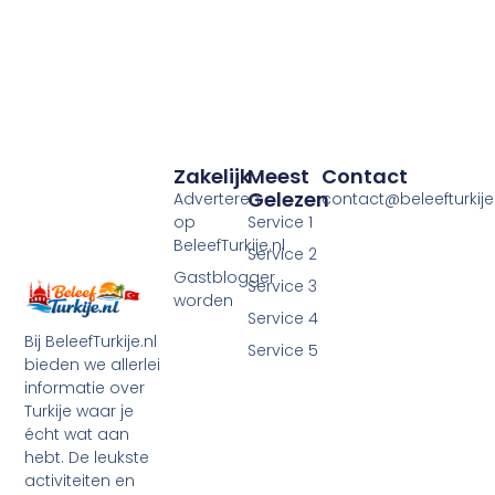
Zakelijk
Meest
Contact
Gelezen
Adverteren
contact@beleefturkije.
op
Service 1
BeleefTurkije.nl
Service 2
Gastblogger
Service 3
worden
Service 4
Bij BeleefTurkije.nl
Service 5
bieden we allerlei
informatie over
Turkije waar je
écht wat aan
hebt. De leukste
activiteiten en