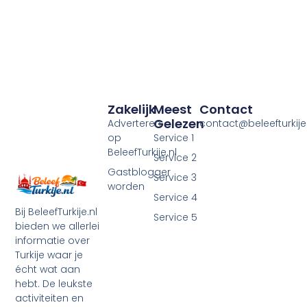
Zakelijk
Meest
Contact
Gelezen
Adverteren
contact@beleefturkije.
op
Service 1
BeleefTurkije.nl
Service 2
Gastblogger
Service 3
worden
Service 4
Bij BeleefTurkije.nl
Service 5
bieden we allerlei
informatie over
Turkije waar je
écht wat aan
hebt. De leukste
activiteiten en