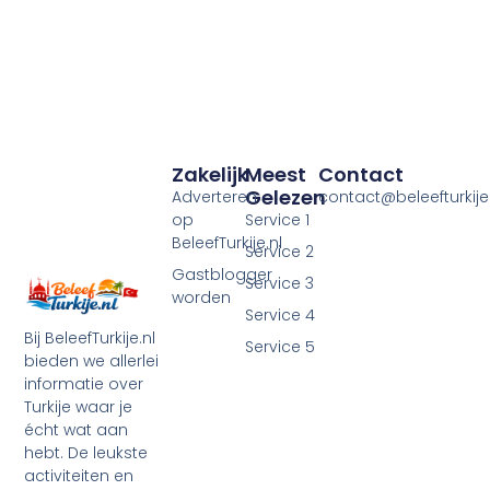
Zakelijk
Meest
Contact
Gelezen
Adverteren
contact@beleefturkije.
op
Service 1
BeleefTurkije.nl
Service 2
Gastblogger
Service 3
worden
Service 4
Bij BeleefTurkije.nl
Service 5
bieden we allerlei
informatie over
Turkije waar je
écht wat aan
hebt. De leukste
activiteiten en