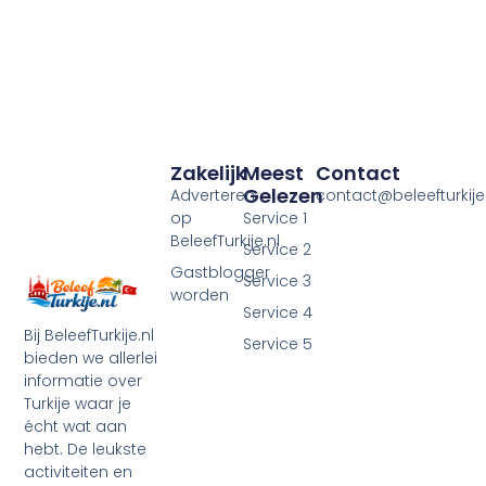
Zakelijk
Meest
Contact
Gelezen
Adverteren
contact@beleefturkije.
op
Service 1
BeleefTurkije.nl
Service 2
Gastblogger
Service 3
worden
Service 4
Bij BeleefTurkije.nl
Service 5
bieden we allerlei
informatie over
Turkije waar je
écht wat aan
hebt. De leukste
activiteiten en