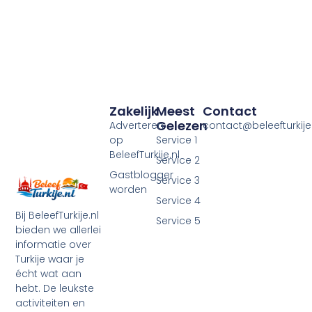
Zakelijk
Meest
Contact
Gelezen
Adverteren
contact@beleefturkije.
op
Service 1
BeleefTurkije.nl
Service 2
Gastblogger
Service 3
worden
Service 4
Bij BeleefTurkije.nl
Service 5
bieden we allerlei
informatie over
Turkije waar je
écht wat aan
hebt. De leukste
activiteiten en