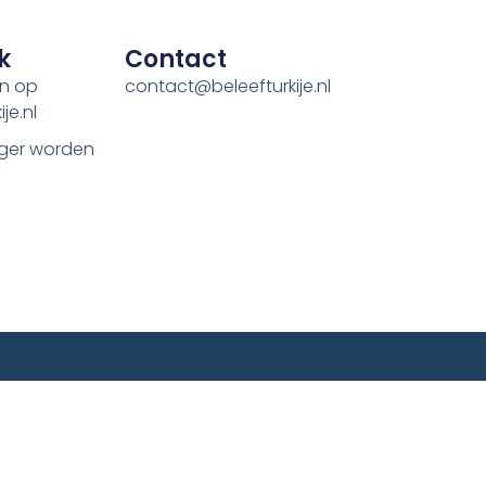
k
Contact
en op
contact@beleefturkije.nl
je.nl
ger worden