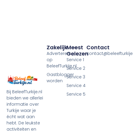
Zakelijk
Meest
Contact
Gelezen
Adverteren
contact@beleefturkije.
op
Service 1
BeleefTurkije.nl
Service 2
Gastblogger
Service 3
worden
Service 4
Bij BeleefTurkije.nl
Service 5
bieden we allerlei
informatie over
Turkije waar je
écht wat aan
hebt. De leukste
activiteiten en