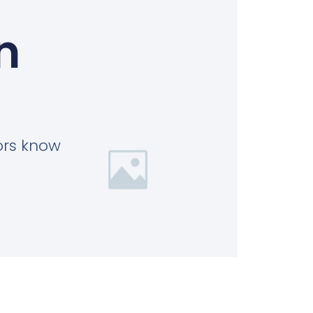
n
tors know