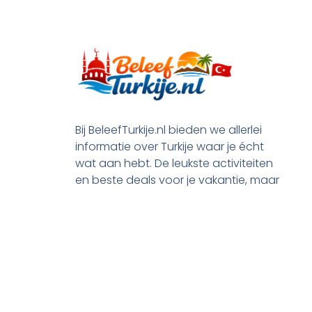
Bij BeleefTurkije.nl bieden we allerlei
informatie over Turkije waar je écht
wat aan hebt. De leukste activiteiten
en beste deals voor je vakantie, maar
ook praktische tips en alle processen
rond je emigratie.