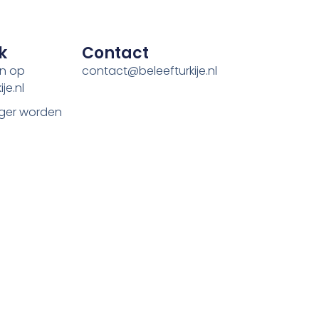
k
Contact
en op
contact@beleefturkije.nl
je.nl
ger worden