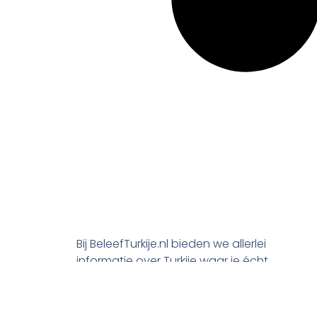
Bij BeleefTurkije.nl bieden we allerlei
informatie over Turkije waar je écht
wat aan hebt. De leukste activiteiten
en beste deals voor je vakantie, maar
ook praktische tips en alle processen