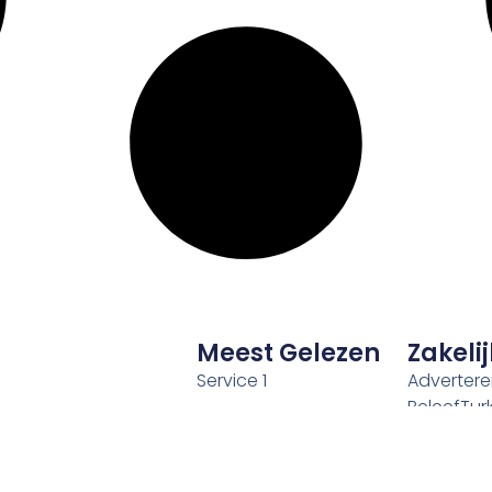
Meest Gelezen
Zakelij
Service 1
Adverter
BeleefTurki
Service 2
Gastblog
Service 3