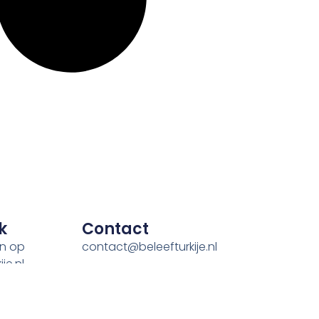
k
Contact
en op
contact@beleefturkije.nl
je.nl
ger worden