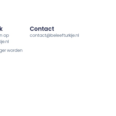
k
Contact
en op
contact@beleefturkije.nl
je.nl
ger worden