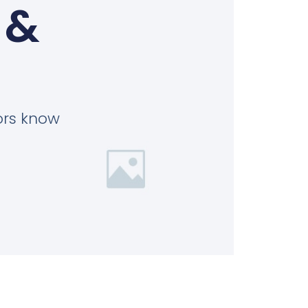
 &
tors know