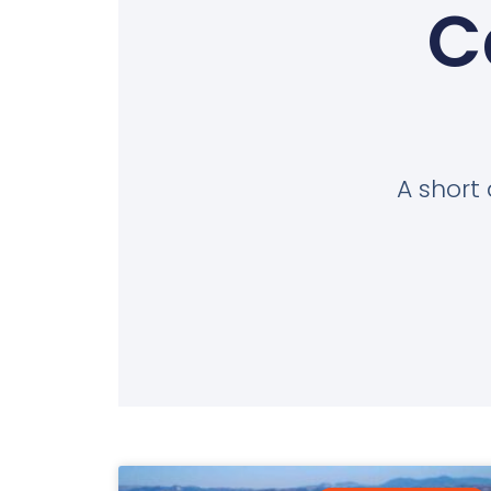
C
A short 