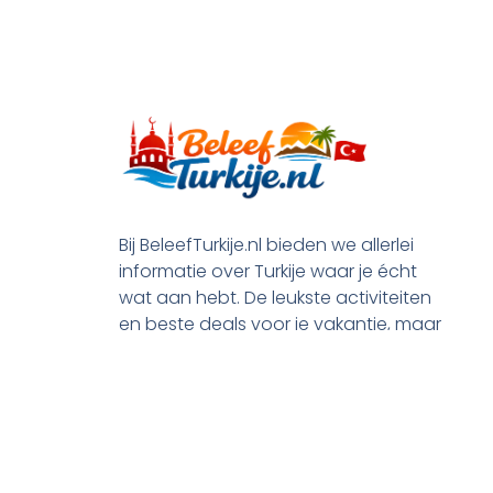
Bij BeleefTurkije.nl bieden we allerlei
informatie over Turkije waar je écht
wat aan hebt. De leukste activiteiten
en beste deals voor je vakantie, maar
ook praktische tips en alle processen
rond je emigratie.