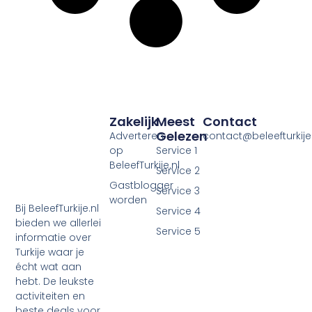
Zakelijk
Meest
Contact
Gelezen
Adverteren
contact@beleefturkije.
op
Service 1
BeleefTurkije.nl
Service 2
Gastblogger
Service 3
worden
Bij BeleefTurkije.nl
Service 4
bieden we allerlei
Service 5
informatie over
Turkije waar je
écht wat aan
hebt. De leukste
activiteiten en
beste deals voor